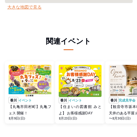
大きな地図で見る
関連イベント
香川
イベント
香川
イベント
香川
完成見学会
【丸亀市田村町】丸亀フ
【住まいの図書館 みと
【観音寺市坂本
ェス 開催！
よ】 お客様感謝DAY
天井のある平屋 
8月9日(日)
8月23日(日)
〜8月30日(日)