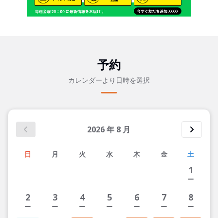
予約
カレンダーより日時を選択
2026
年
8
月
日
月
火
水
木
金
土
1
2
3
4
5
6
7
8