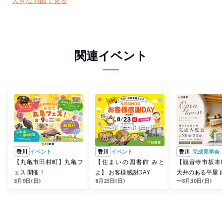
大きな地図で見る
関連イベント
香川
イベント
香川
イベント
香川
完成見学会
【丸亀市田村町】丸亀フ
【住まいの図書館 みと
【観音寺市坂本
ェス 開催！
よ】 お客様感謝DAY
天井のある平屋 
8月9日(日)
8月23日(日)
〜8月30日(日)