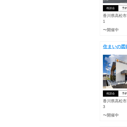
相談会
予
香川県高松市太
1
〜開催中
住まいの図
相談会
予
香川県高松市新
3
〜開催中