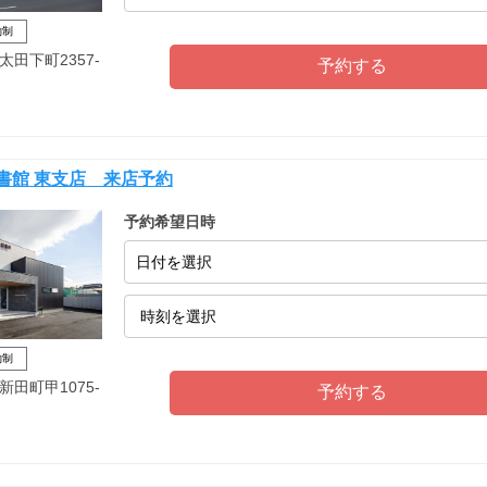
約制
田下町2357-
書館 東支店 来店予約
予約希望日時
日付を選択
約制
田町甲1075-