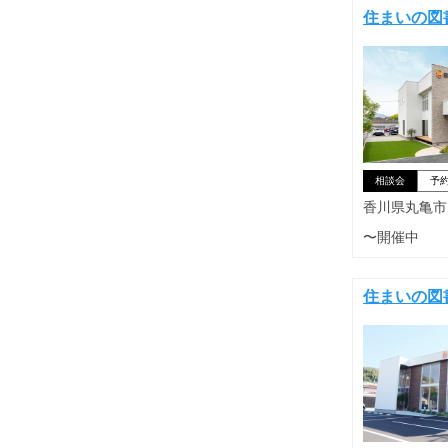
住まいの図
相談会
予
香川県丸亀市
〜開催中
住まいの図