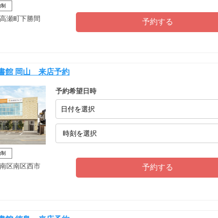
約制
高瀬町下勝間
書館 岡山 来店予約
予約希望日時
日付を選択
約制
南区南区西市