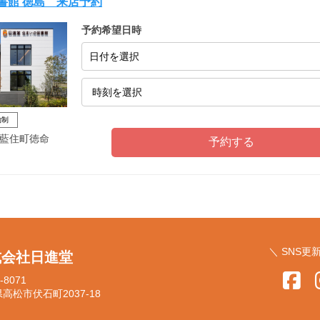
書館 徳島 来店予約
予約希望日時
日付を選択
約制
藍住町徳命
＼ SNS更
式会社日進堂
-8071
高松市伏石町2037-18