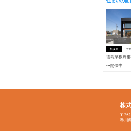
住まいの図
相談会
予
徳島県板野郡
〜開催中
株
〒761
香川県