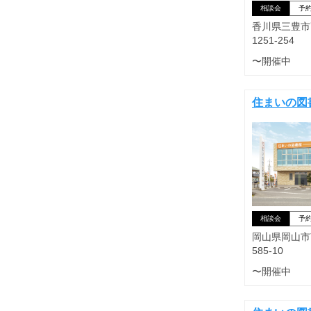
相談会
予
香川県三豊市
1251-254
〜開催中
住まいの図
相談会
予
岡山県岡山市
585-10
〜開催中